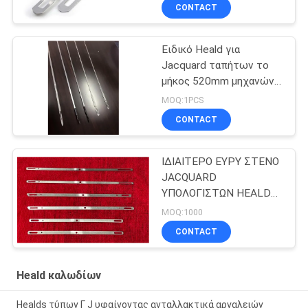
καλωδίων για τα
CONTACT
υφαντικά μέρη
μηχανημάτων
υφαίνοντας αργαλειών
Ειδικό Heald για
για Rapier/αέρα τον
Jacquard ταπήτων το
αεριωθούμενο αργαλειό
μήκος 520mm μηχανών
αργαλειών Heald τύπων
MOQ:1PCS
Ο καλώδιο για τα
CONTACT
υφαίνοντας μέρη
ταπήτων Vandewalle
ΙΔΙΑΙΤΕΡΟ ΕΥΡΥ ΣΤΕΝΟ
JACQUARD
ΥΠΟΛΟΓΙΣΤΩΝ HEALD
ΣΕΙΡΑΣ ΑΡΓΑΛΕΙΩΝ
MOQ:1000
HEALD ΤΑΙΝΙΩΝ
CONTACT
ΚΑΛΩΔΙΩΝ ΠΟΥ ΓΙΝΕΤΑΙ
ΣΤΟΝ ΑΡΧΙΚΟ
ΑΝΕΦΟΔΙΑΣΜΟ
Heald καλωδίων
ΚΑΤΑΣΚΕΥΗΣ ΤΗΣ
ΚΙΝΑΣ
Healds τύπων Γ J υφαίνοντας ανταλλακτικά αργαλειών