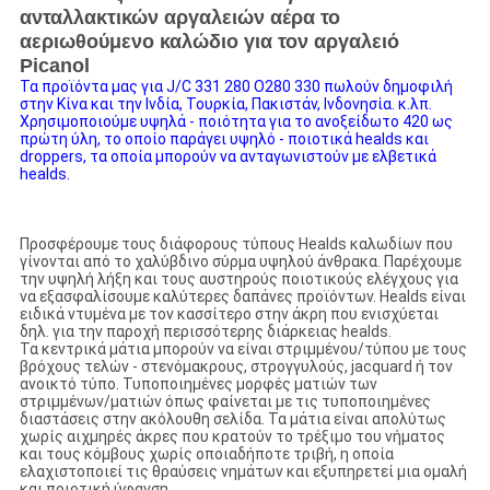
ανταλλακτικών αργαλειών αέρα το
αεριωθούμενο καλώδιο για τον αργαλειό
Picanol
Τα προϊόντα μας για J/C 331 280 O280 330 πωλούν δημοφιλή
στην Κίνα και την Ινδία, Τουρκία, Πακιστάν, Ινδονησία. κ.λπ.
Χρησιμοποιούμε υψηλά - ποιότητα για το ανοξείδωτο 420 ως
πρώτη ύλη, το οποίο παράγει υψηλό - ποιοτικά healds και
droppers, τα οποία μπορούν να ανταγωνιστούν με ελβετικά
healds.
Προσφέρουμε τους διάφορους τύπους Healds καλωδίων που
γίνονται από το χαλύβδινο σύρμα υψηλού άνθρακα. Παρέχουμε
την υψηλή λήξη και τους αυστηρούς ποιοτικούς ελέγχους για
να εξασφαλίσουμε καλύτερες δαπάνες προϊόντων. Healds είναι
ειδικά ντυμένα με τον κασσίτερο στην άκρη που ενισχύεται
δηλ. για την παροχή περισσότερης διάρκειας healds.
Τα κεντρικά μάτια μπορούν να είναι στριμμένου/τύπου με τους
βρόχους τελών - στενόμακρους, στρογγυλούς, jacquard ή τον
ανοικτό τύπο. Τυποποιημένες μορφές ματιών των
στριμμένων/ματιών όπως φαίνεται με τις τυποποιημένες
διαστάσεις στην ακόλουθη σελίδα. Τα μάτια είναι απολύτως
χωρίς αιχμηρές άκρες που κρατούν το τρέξιμο του νήματος
και τους κόμβους χωρίς οποιαδήποτε τριβή, η οποία
ελαχιστοποιεί τις θραύσεις νημάτων και εξυπηρετεί μια ομαλή
και ποιοτική ύφανση.