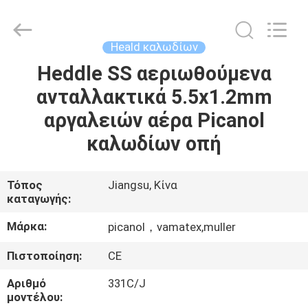
Textile
Machinery
Company.
All
Rights
Heald καλωδίων
Reserved.
Developed
by
Heddle SS αεριωθούμενα
ΣΠΊΤΙ
ECER
ανταλλακτικά 5.5x1.2mm
ΠΡΟΪΌΝΤΑ
αργαλειών αέρα Picanol
καλωδίων οπή
ΠΕΡΊΠΟΥ
ΕΜΕΊΣ
Τόπος
Jiangsu, Κίνα
καταγωγής:
ΓΎΡΟΣ
Μάρκα:
picanol，vamatex,muller
ΕΡΓΟΣΤΑΣΊΩΝ
Πιστοποίηση:
CE
Αριθμό
331C/J
ΠΟΙΟΤΙΚΌΣ
μοντέλου: