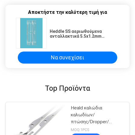
Αποκτήστε την καλύτερη τιμή για
Heddle SS αεριωθούμενα
ανταλλακτικά 5.5x1.2mm
αργαλειών αέρα Picanol
καλωδίων οπή
Να συνεχίσει
Top Προϊόντα
Heald καλώδια
καλωδίων/
πτώσης/Dropper/
πτώσης ανταλλακτικά
MOQ:1PCS