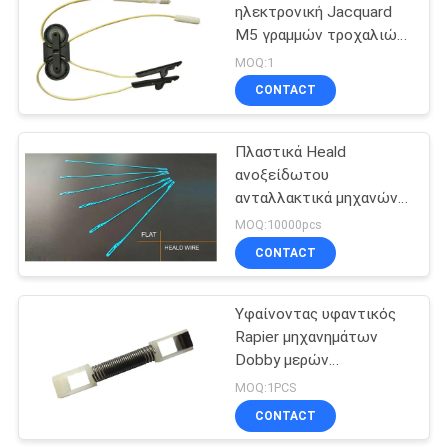
ηλεκτρονική Jacquard
M5 γραμμών τροχαλιών
18
μερών ανώτερη ενότητα
MOQ:1
Ανταλλακτικά
CONTACT
πλέκοντας
Πλαστικά Heald
μηχανών
ανοξείδωτου
ανταλλακτικά μηχανών
αργαλειών προβολών
MOQ:10000pcs
ύδατος καλωδίων
CONTACT
10
Jacquard
Υφαίνοντας υφαντικός
Rapier μηχανημάτων
ανταλλακτικά
Dobby μερών
F29450103 μηχανών
MOQ:1PCS
αργαλειών γάντζος
CONTACT
ανοίξεων