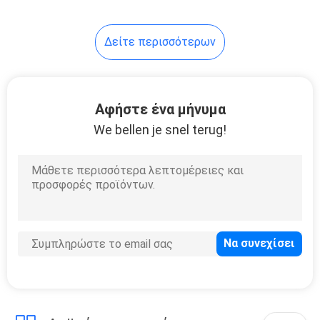
12
Δείτε περισσότερων
Περιστρεφόμενα
ανταλλακτικά
ανοικτών τελών
Αφήστε ένα μήνυμα
We bellen je snel terug!
19
Ανταλλακτικά
Staubli