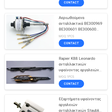
υπολογιστών επίπεδες
ΈΛΕΓΧΟΣ
CONTACT
Αεριωθούμενα
ΜΑΣ
15
ανταλλακτικά BE300969
ΕΛΆΤΕ
BE300601 BE300600
αεριωθούμενα
ΣΕ
BE306904 BE312777
MOQ:1PCS
ανταλλακτικά
BE307000 αργαλειών
ΕΠΑΦΉ
CONTACT
αέρα Picanol μηχανών
αργαλειών αέρα
ΜΕ
QNOM
Rapier K88 Leonardo
ανταλλακτικών
ΖΗΤΉΣΤΕ
υφαίνοντας αργαλειών
33
υφαντική πένσα
ΈΝΑ
MOQ:1PCS
9120139
CONTACT
ΑΠΌΣΠΑΣΜΑ
Heald καλωδίων
Εξαρτήματα υφαίνοντας
SITEMAP
αργαλειών
ανταλλακτικών Staubli