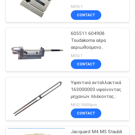
κυλίνδρων SMC
PRIVACY
MOQ:1
CONTACT
POLICY
10
ανταλλακτικά
605511 604908
Tsudakoma αέρα
υφαίνοντας
αεριωθούμενο
αργαλειών υπο-
μηχανών
MOQ:1
ακροφύσιο 2c
CONTACT
ακροφυσίων 4c
ανταλλακτικών κύριο
Υφαντικά ανταλλακτικά
40
163000003 υφαίνοντας
Ανταλλακτικά
μηχανών πλέκοντας
στενό ύφασμα τροχών
MOQ:10000pcs
αργαλειών
του Jakob καλωδίων
CONTACT
πτώσης
βελόνων
Jacquard M4 M5 Staubli