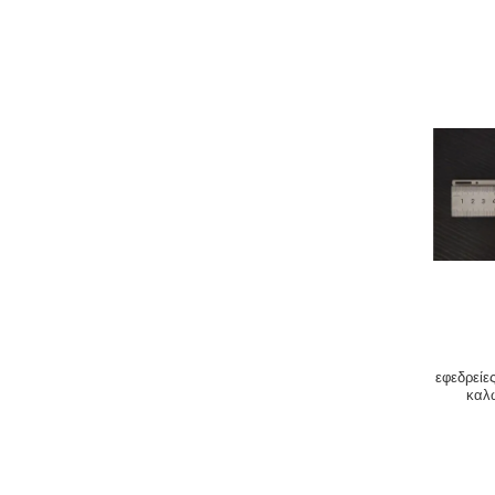
εφεδρείε
καλ