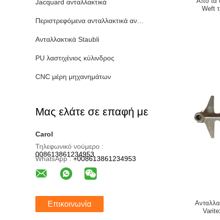
Από τα 
Jacquard ανταλλακτικά
Weft 
συνδ
Περιστρεφόμενα ανταλλακτικά ανοικτών τελών
Ανταλλακτικά Staubli
PU λαστιχένιος κύλινδρος
CNC μέρη μηχανημάτων
Μας ελάτε σε επαφή με
Carol
Τηλεφωνικό νούμερο :
008613861234953
WhatsApp :
+008613861234953
Ανταλλα
Επικοινωνία
Varit