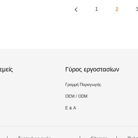
1
2
εμείς
Γύρος εργοστασίων
Γραμμή Παραγωγής
OEM / ODM
Ε & Α