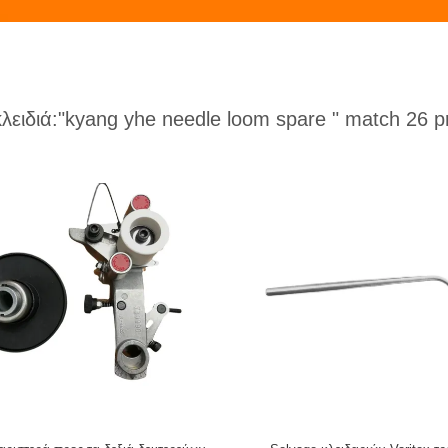
κλειδιά:
"kyang yhe needle loom spare "
match 26 p