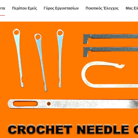
ντα
Περίπου Εμείς
Γύρος Εργοστασίων
Ποιοτικός Έλεγχος
Μας Ελ