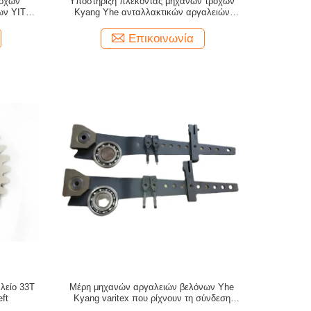
ροχών
Υποστήριξη πλέκοντας μηχανών τροχών
ων YITAI
Kyang Yhe ανταλλακτικών αργαλειών
βελόνων εργαλείων 24T αλλαγής
Επικοινωνία
λείο 33T
Μέρη μηχανών αργαλειών βελόνων Yhe
ft
Kyang varitex που ρίχνουν τη σύνδεση
αλυσίδων μοχλών