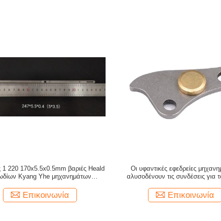
ς 1 220 170x5.5x0.5mm βαριές Heald
Οι υφαντικές εφεδρείες μηχαν
ωδίων Kyang Yhe μηχανημάτων
αλυσοδένουν τις συνδέσεις για τ
αργαλειών υφαντικές
υφαίνοντας αργαλειό
Επικοινωνία
Επικοινωνία