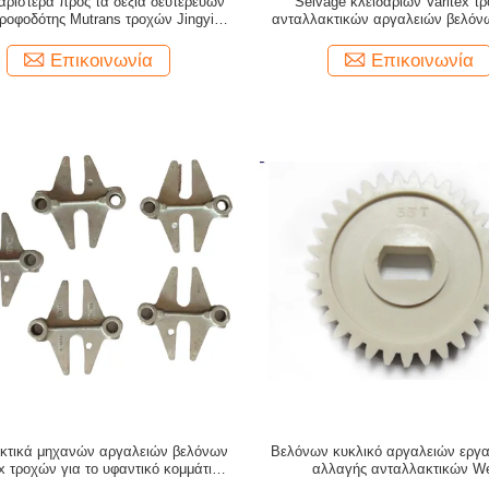
αριστερά προς τα δεξιά δευτερεύων
Selvage κλειδαριών Varitex τ
τροφοδότης Mutrans τροχών Jingyi
ανταλλακτικών αργαλειών βελόν
έσεων αλυσίδων ανταλλακτικών
JINGYI βελόνα
αργαλειών βελόνων
Επικοινωνία
Επικοινωνία
κτικά μηχανών αργαλειών βελόνων
Βελόνων κυκλικό αργαλειών εργα
ex τροχών για το υφαντικό κομμάτι
αλλαγής ανταλλακτικών We
πεταλούδων αργαλειών