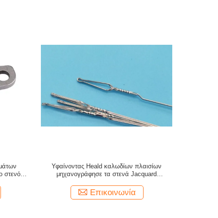
ημάτων
Υφαίνοντας Heald καλωδίων πλαισίων
ο στενό
μηχανογράφησε τα στενά Jacquard
υφάσματος επικεφαλής ανταλλακτικά
Επικοινωνία