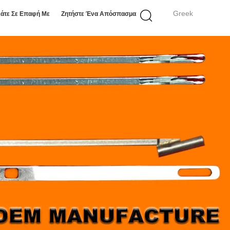
Greek
άτε Σε Επαφή Με
Ζητήστε Ένα Απόσπασμα