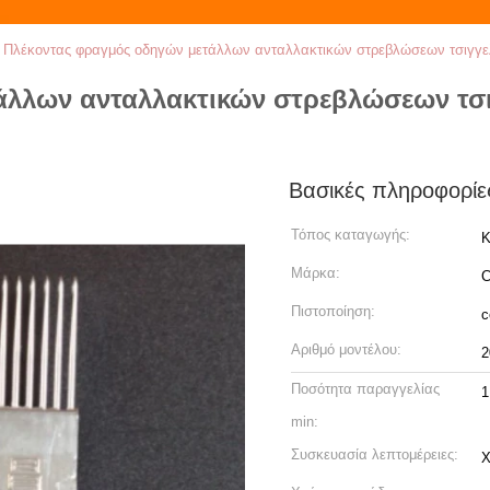
>
Πλέκοντας φραγμός οδηγών μετάλλων ανταλλακτικών στρεβλώσεων τσιγγ
λλων ανταλλακτικών στρεβλώσεων τσιγ
Βασικές πληροφορίε
Τόπος καταγωγής:
Κ
Μάρκα:
C
Πιστοποίηση:
c
Αριθμό μοντέλου:
2
Ποσότητα παραγγελίας
1
min:
Συσκευασία λεπτομέρειες:
Χ