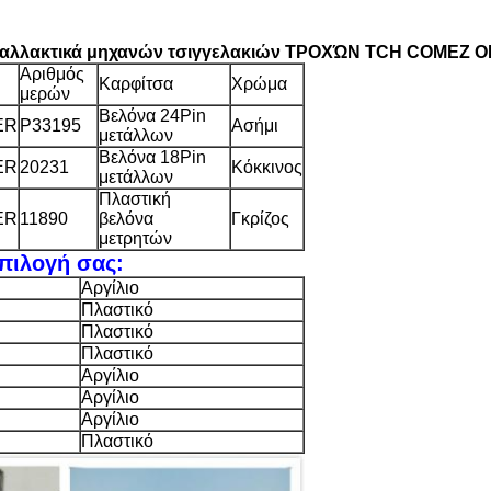
νταλλακτικά μηχανών τσιγγελακιών ΤΡΟΧΏΝ TCH COMEZ
Αριθμός
Καρφίτσα
Χρώμα
μερών
Βελόνα 24Pin
ER
P33195
Ασήμι
μετάλλων
Βελόνα 18Pin
ER
20231
Κόκκινος
μετάλλων
Πλαστική
ER
11890
βελόνα
Γκρίζος
μετρητών
πιλογή σας:
Αργίλιο
Πλαστικό
Πλαστικό
Πλαστικό
Αργίλιο
Αργίλιο
Αργίλιο
Πλαστικό