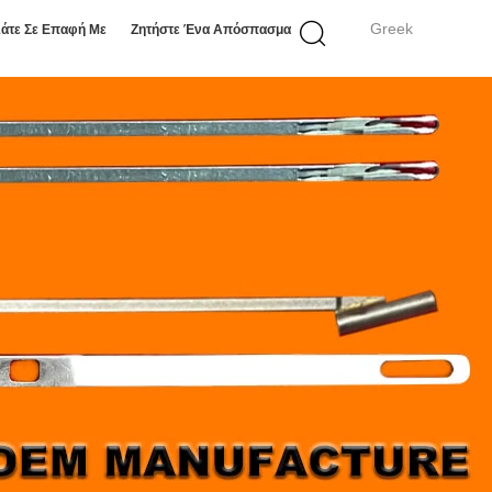
Greek
άτε Σε Επαφή Με
Ζητήστε Ένα Απόσπασμα