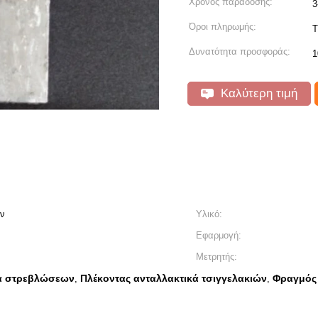
Χρόνος παράδοσης:
3
Όροι πληρωμής:
T
Δυνατότητα προσφοράς:
1
Καλύτερη τιμή
ων
Υλικό:
Εφαρμογή:
Μετρητής:
κά στρεβλώσεων
Πλέκοντας ανταλλακτικά τσιγγελακιών
Φραγμός 
,
,