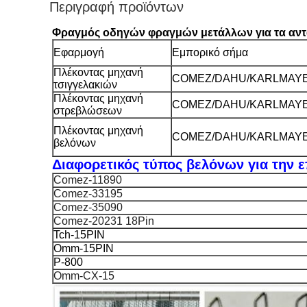
Περιγραφή προϊόντων
Φραγμός οδηγών φραγμών μετάλλων για τα α
Εφαρμογή
Εμπορικό σήμα
Πλέκοντας μηχανή
COMEZ/DAHU/KARLMAY
τσιγγελακιών
Πλέκοντας μηχανή
COMEZ/DAHU/KARLMAY
στρεβλώσεων
Πλέκοντας μηχανή
COMEZ/DAHU/KARLMAY
βελόνων
Διαφορετικός τύπος βελόνων για την ε
Comez-11890
Comez-33195
Comez-35090
Comez-20231 18Pin
Tch-15PIN
Omm-15PIN
Ρ-800
Omm-CX-15