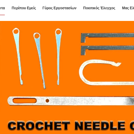
ντα
Περίπου Εμείς
Γύρος Εργοστασίων
Ποιοτικός Έλεγχος
Μας Ελ