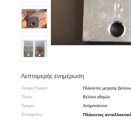
Λεπτομερής ενημέρωση
Όνομα Pruduct:
Πλέκοντας μετρητής βελόν
Τύπος:
Βελόνα οδηγών
Χρώμα:
Ασήμι/κόκκινο
Επισημαίνω:
Πλέκοντας ανταλλακτι