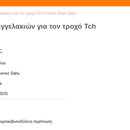
ελακιών για τον τροχό Tch Comez Omm Dahu
γελακιών για τον τροχό Tch
ς
ίνα
omez Dahu
e
0231
αρτοκιβώτιο/ξύλινη περίπτωση