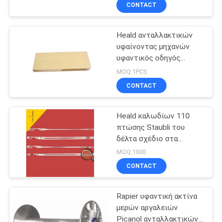
ΈΛΕΓΧΟΣ
CONTACT
Heald ανταλλακτικών
ΜΑΣ
υφαίνοντας μηχανών
ΕΛΆΤΕ
υφαντικός οδηγός
ΣΕ
πλαισίων για Rapier
MOQ:1PCS
Picanol Vamatex τον
ΕΠΑΦΉ
CONTACT
αργαλειό
ΜΕ
Heald καλωδίων 110
πτώσης Staubli του
ΖΗΤΉΣΤΕ
δέλτα σχέδιο στα
αυτόματα υφαντικά
ΈΝΑ
MOQ:1000
ανταλλακτικά
CONTACT
ΑΠΌΣΠΑΣΜΑ
μηχανημάτων
Rapier υφαντική ακτίνα
SITEMAP
μερών αργαλειών
Picanol ανταλλακτικών