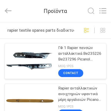
Textile
Machinery
Company.
Προϊόντα
All
Rights
Reserved.
Developed
by
ΣΠΊΤΙ
ECER
rapier textile spares parts διαδικτυακή κατασκευή
ΠΡΟΪΌΝΤΑ
ΓΦ 1 Rapier πενσών
ανταλλακτικά Be235226
ΠΕΡΊΠΟΥ
Be237296 Picanol
ΕΜΕΊΣ
Optimax αργαλειών
MOQ:1PCS
CONTACT
ΓΎΡΟΣ
Rapier ανταλλακτικών
ΕΡΓΟΣΤΑΣΊΩΝ
ανοιχτηριών υφαντικά
μέρη αργαλειών Picanol
ΠΟΙΟΤΙΚΌΣ
Vamatex
MOQ:1PCS