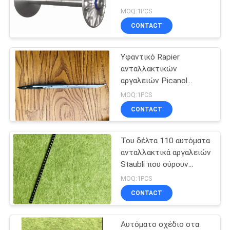
Vamatex
PRIVACY
MOQ:1PCS
CONTACT
POLICY
Υφαντικό Rapier
ανταλλακτικών
αργαλειών Picanol
μηχανημάτων
MOQ:1PCS
επικεφαλής γάμμα 2002
CONTACT
Του δέλτα 110 αυτόματα
ανταλλακτικά αργαλειών
Staubli που σύρουν
Rapier ινών άνθρακα
MOQ:1PCS
μηχανών στην
CONTACT
υφαίνοντας ταινία
Αυτόματο σχέδιο στα