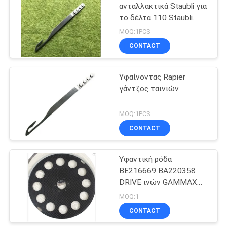
ανταλλακτικά Staubli για
το δέλτα 110 Staubli
S30 S40 S60
MOQ:1PCS
CONTACT
Υφαίνοντας Rapier
γάντζος ταινιών
MOQ:1PCS
CONTACT
Υφαντική ρόδα
BE216669 BA220358
DRIVE ινών GAMMAX
άνθρακα ανταλλακτικών
MOQ:1
αργαλειών Picanol
CONTACT